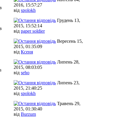
2016, 15:57:27
в
від
spolokh
Грудень 13,
2015, 15:52:14
в
від
paper soldier
Вересень 15,
2015, 01:35:09
від
Ксеня
Липень 28,
2015, 08:03:05
в
від
seho
Липень 23,
2015, 21:40:25
від
spolokh
Травень 29,
2015, 01:30:40
від
Burzum