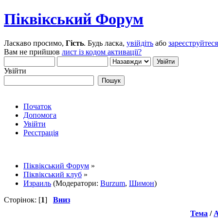
Піквікський Форум
Ласкаво просимо,
Гість
. Будь ласка,
увійдіть
або
зареєструйтеся
Вам не прийшов
лист із кодом активації?
Увійти
Початок
Допомога
Увійти
Реєстрація
Піквікський Форум
»
Піквікський клуб
»
Израиль
(Модератори:
Burzum
,
Шимон
)
Сторінок: [
1
]
Вниз
Тема
/