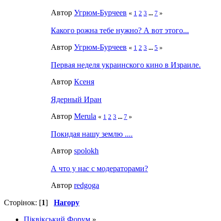
Автор
Угрюм-Бурчеев
«
1
2
3
...
7
»
Какого рожна тебе нужно? А вот этого...
Автор
Угрюм-Бурчеев
«
1
2
3
...
5
»
Первая неделя украинского кино в Израиле.
Автор
Ксеня
Ядерный Иран
Автор
Merula
«
1
2
3
...
7
»
Покидая нашу землю ....
Автор
spolokh
А что у нас с модераторами?
Автор
redgoga
Сторінок: [
1
]
Нагору
Піквікський Форум
»