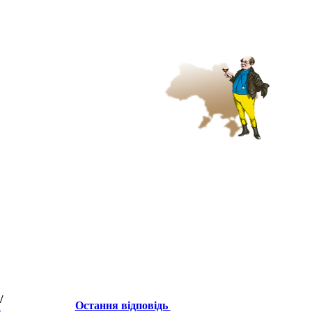
/
Остання відповідь
в