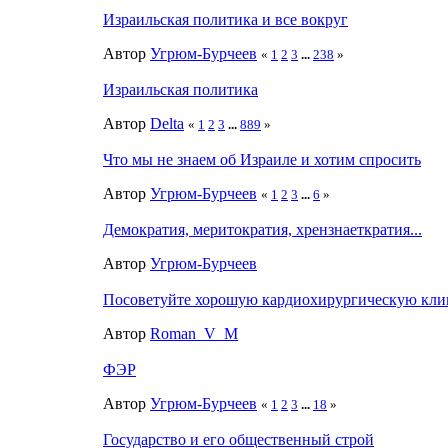
Израильская политика и все вокруг
Автор
Угрюм-Бурчеев
«
1
2
3
...
238
»
Израильская политика
Автор
Delta
«
1
2
3
...
889
»
Что мы не знаем об Израиле и хотим спросить
Автор
Угрюм-Бурчеев
«
1
2
3
...
6
»
Демократия, меритократия, хрензнаеткратия...
Автор
Угрюм-Бурчеев
Посоветуйте хорошую кардиохирургическую кли
Автор
Roman_V_M
ФЭР
Автор
Угрюм-Бурчеев
«
1
2
3
...
18
»
Государство и его общественный строй