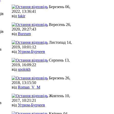
Березень 06,
2022, 13:36:41
ів
від
fakir
Вересень 26,
2020, 20:27:43
ів
від
Burzum
Листопад 14,
2019, 10:01:12
в
від
Угрюм-Бурчеев
Серпень 13,
2019, 16:09:22
від
spolokh
Березень 26,
2018, 13:15:50
від
Roman_V_M
Жовтень 10,
2017, 10:21:21
в
від
Угрюм-Бурчеев
Квітень 04,