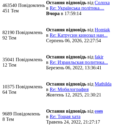
Остання відповідь
від
Солоха
463540 Повідомлень
в
Re: Українська політика....
451 Тем
Вчора
в 17:59:14
Остання відповідь
від
Homiak
82190 Повідомлень
в
Re: Катрусин кинозал нан...
92 Тем
Серпень 06, 2026, 22:27:54
Остання відповідь
від
fakir
35041 Повідомлень
в
Re: Израильская политика...
12 Тем
Березень 06, 2022, 13:36:41
Остання відповідь
від
Mathilda
10375 Повідомлень
в
Re: Мобилография
64 Тем
Жовтень 12, 2025, 21:30:21
Остання відповідь
від
com
9689 Повідомлень
в
Re: Тощая хата
8 Тем
Травень 24, 2022, 21:27:17