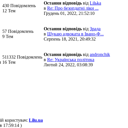
Остання відповідь
від
Lilьka
430 Повідомлень
в
Re: Про безопдатні ліки ...
12 Тем
Грудень 01, 2022, 21:52:10
Остання відповідь
від
Зрада
57 Повідомлень
в
Шукаю адвоката в Івано-Ф...
9 Тем
Серпень 18, 2021, 20:49:32
Остання відповідь
від
andronchik
511332 Повідомлень
в
Re: Українська політика
и
16 Тем
Лютий 24, 2022, 03:08:39
ій користувач:
Lilu.ua
в 17:59:14 )