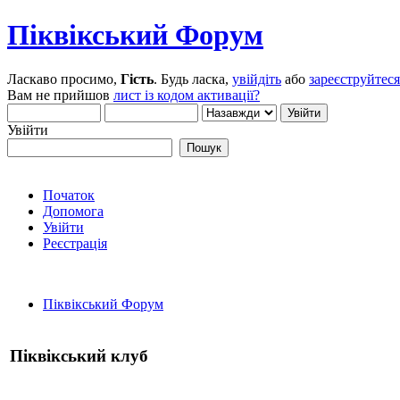
Піквікський Форум
Ласкаво просимо,
Гість
. Будь ласка,
увійдіть
або
зареєструйтеся
Вам не прийшов
лист із кодом активації?
Увійти
Початок
Допомога
Увійти
Реєстрація
Піквікський Форум
Піквікський клуб