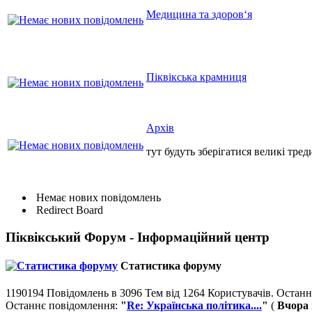
Медицина та здоров‘я
Піквікська крамниця
Архів
тут будуть зберігатися великі тред
Немає нових повідомлень
Redirect Board
Піквікський Форум - Інформаційний центр
Статистика форуму
1190194 Повідомлень в 3096 Тем від 1264 Користувачів. Останн
Останнє повідомлення:
"
Re: Українська політика....
"
(
Вчора