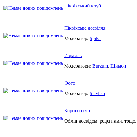
Піквікський клуб
Піквікське дозвілля
Модератор:
Spika
Израиль
Модератори:
Burzum
,
Шимон
Фото
Модератор:
Stavlish
Корисна їжа
Обмін досвідом, рецептами, тощо.