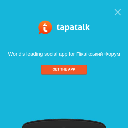
World's leading social app for Піквікський Форум
GET THE APP