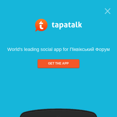
World's leading social app for Піквікський Форум
GET THE APP