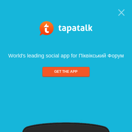
World's leading social app for Піквікський Форум
GET THE APP