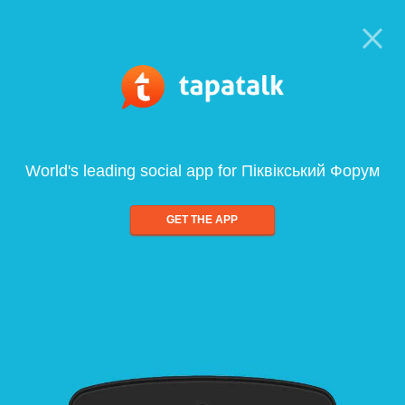
World's leading social app for Піквікський Форум
GET THE APP