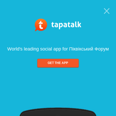
World's leading social app for Піквікський Форум
GET THE APP