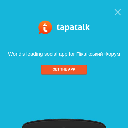
World's leading social app for Піквікський Форум
GET THE APP