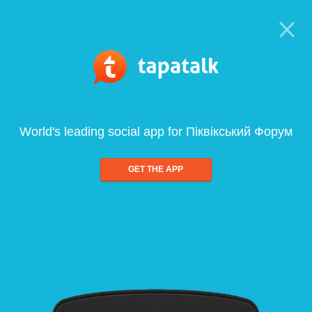
World's leading social app for Піквікський Форум
GET THE APP