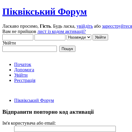
Піквікський Форум
Ласкаво просимо,
Гість
. Будь ласка,
увійдіть
або
зареєструйтеся
Вам не прийшов
лист із кодом активації?
Увійти
Початок
Допомога
Увійти
Реєстрація
Піквікський Форум
Відправити повторно код активації
Ім'я користувача або email: