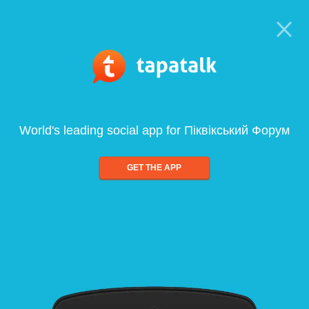
World's leading social app for Піквікський Форум
GET THE APP