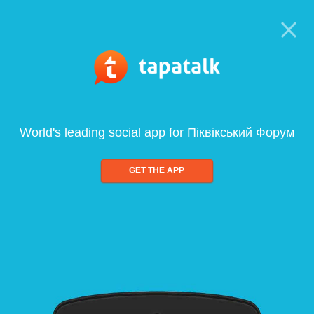
World's leading social app for Піквікський Форум
GET THE APP