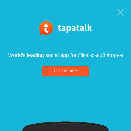
World's leading social app for Піквікський Форум
GET THE APP