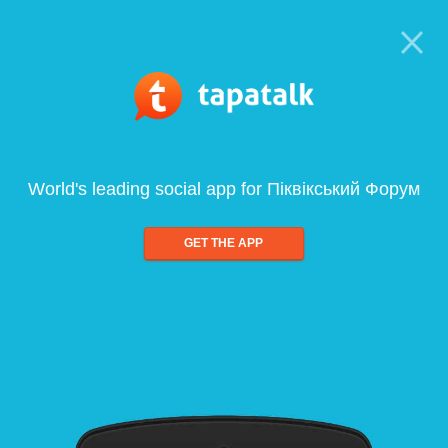
World's leading social app for Піквікський Форум
GET THE APP