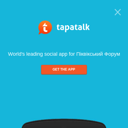
World's leading social app for Піквікський Форум
GET THE APP