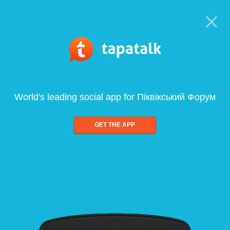
World's leading social app for Піквікський Форум
GET THE APP