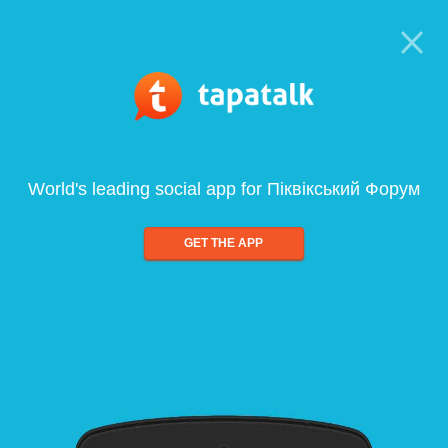
World's leading social app for Піквікський Форум
GET THE APP