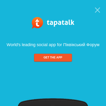
World's leading social app for Піквікський Форум
GET THE APP