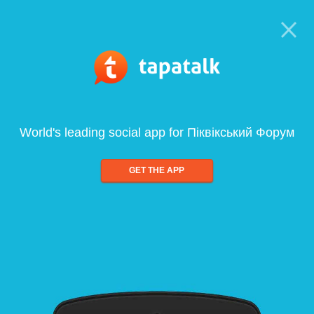
World's leading social app for Піквікський Форум
GET THE APP