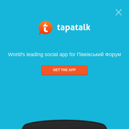
World's leading social app for Піквікський Форум
GET THE APP