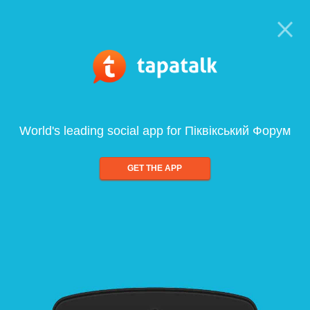
World's leading social app for Піквікський Форум
GET THE APP