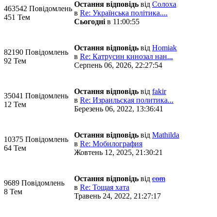
Остання відповідь
від
Солоха
463542 Повідомлень
в
Re: Українська політика....
451 Тем
Сьогодні
в 11:00:55
Остання відповідь
від
Homiak
82190 Повідомлень
в
Re: Катрусин кинозал нан...
92 Тем
Серпень 06, 2026, 22:27:54
Остання відповідь
від
fakir
35041 Повідомлень
в
Re: Израильская политика...
12 Тем
Березень 06, 2022, 13:36:41
Остання відповідь
від
Mathilda
10375 Повідомлень
в
Re: Мобилография
64 Тем
Жовтень 12, 2025, 21:30:21
Остання відповідь
від
com
9689 Повідомлень
в
Re: Тощая хата
8 Тем
Травень 24, 2022, 21:27:17