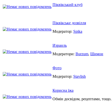
Піквікський клуб
Піквікське дозвілля
Модератор:
Spika
Израиль
Модератори:
Burzum
,
Шимон
Фото
Модератор:
Stavlish
Корисна їжа
Обмін досвідом, рецептами, тощо.