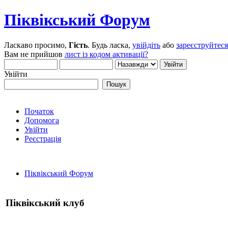
Піквікський Форум
Ласкаво просимо,
Гість
. Будь ласка,
увійдіть
або
зареєструйтеся
Вам не прийшов
лист із кодом активації?
Увійти
Початок
Допомога
Увійти
Реєстрація
Піквікський Форум
Піквікський клуб