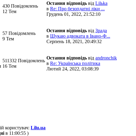
Остання відповідь
від
Lilьka
430 Повідомлень
в
Re: Про безопдатні ліки ...
12 Тем
Грудень 01, 2022, 21:52:10
Остання відповідь
від
Зрада
57 Повідомлень
в
Шукаю адвоката в Івано-Ф...
9 Тем
Серпень 18, 2021, 20:49:32
Остання відповідь
від
andronchik
511332 Повідомлень
в
Re: Українська політика
и
16 Тем
Лютий 24, 2022, 03:08:39
ій користувач:
Lilu.ua
ні
в 11:00:55 )