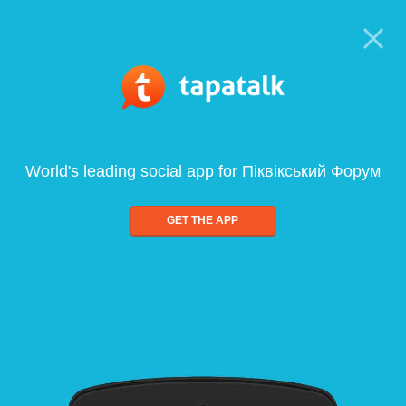
World's leading social app for Піквікський Форум
GET THE APP