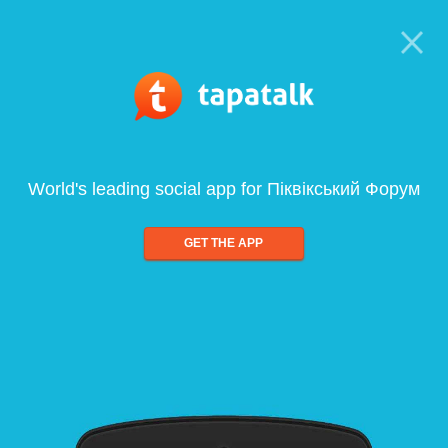
World's leading social app for Піквікський Форум
GET THE APP