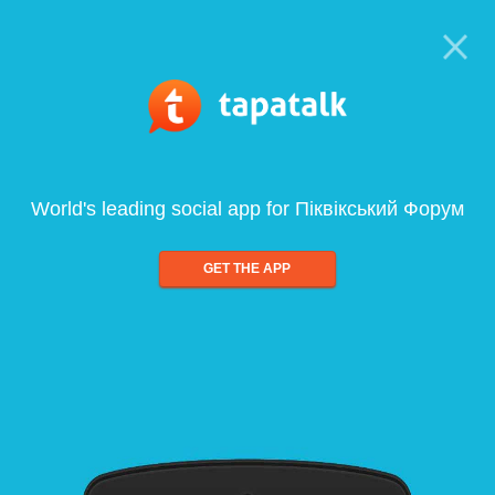
World's leading social app for Піквікський Форум
GET THE APP