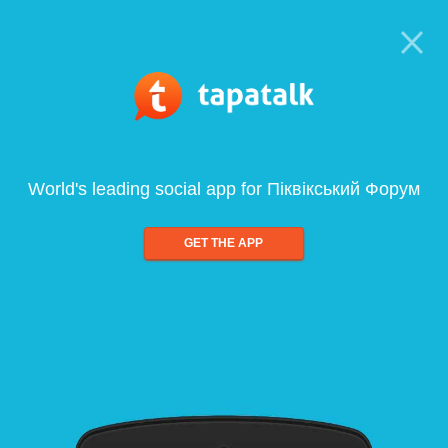
World's leading social app for Піквікський Форум
GET THE APP