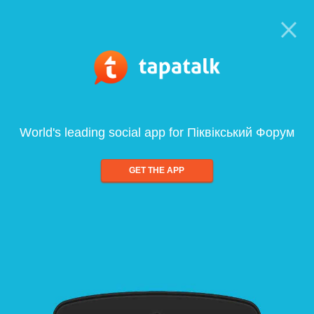
World's leading social app for Піквікський Форум
GET THE APP