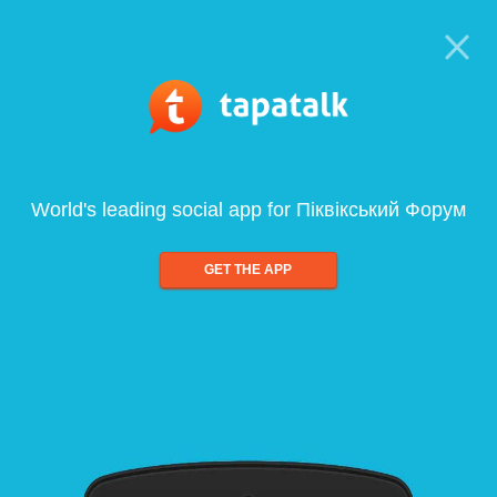
World's leading social app for Піквікський Форум
GET THE APP