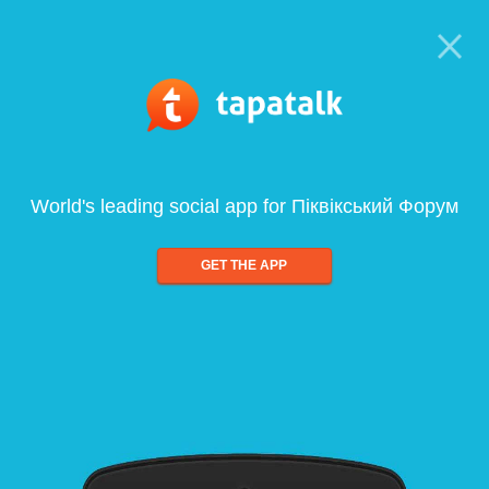
World's leading social app for Піквікський Форум
GET THE APP