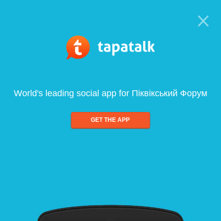
World's leading social app for Піквікський Форум
GET THE APP