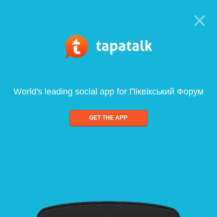
World's leading social app for Піквікський Форум
GET THE APP