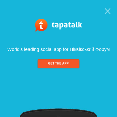
World's leading social app for Піквікський Форум
GET THE APP