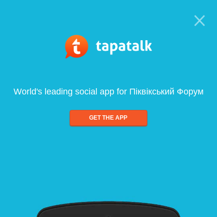
World's leading social app for Піквікський Форум
GET THE APP