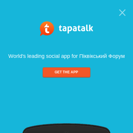
World's leading social app for Піквікський Форум
GET THE APP