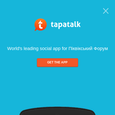
World's leading social app for Піквікський Форум
GET THE APP